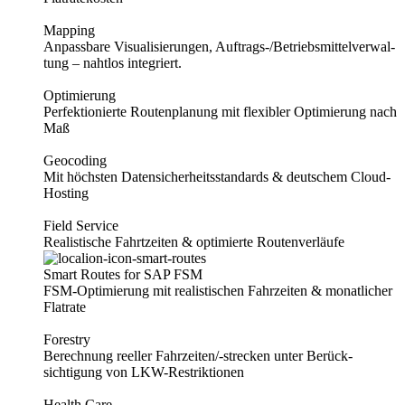
Mapping
Anpassbare Visuali­sie­run­gen, Auf­trags-/Betriebs­mittelverwal­
tung – nahtlos integriert.
Optimierung
Perfektionierte Routen­planung mit flexibler Opti­mierung nach
Maß
Geocoding
Mit höchsten Datensicherheits­standards & deutschem Cloud-
Hosting
Field Service
Realistische Fahrtzeiten & optimierte Routenverläufe
Smart Routes for SAP FSM
FSM-Optimierung mit realis­tischen Fahrzeiten & mona­tlicher
Flatrate
Forestry
Berechnung reeller Fahr­zei­ten/-strecken unter Berück­
sichtigung von LKW-Restriktionen
Health Care