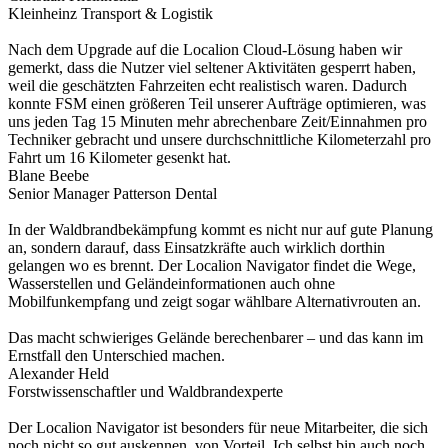
Kleinheinz Transport & Logistik
Nach dem Upgrade auf die Localion Cloud-Lösung haben wir
gemerkt, dass die Nutzer viel seltener Aktivitäten gesperrt haben,
weil die geschätzten Fahrzeiten echt realistisch waren. Dadurch
konnte FSM einen größeren Teil unserer Aufträge optimieren, was
uns jeden Tag 15 Minuten mehr abrechenbare Zeit/Einnahmen pro
Techniker gebracht und unsere durchschnittliche Kilometerzahl pro
Fahrt um 16 Kilometer gesenkt hat.
Blane Beebe
Senior Manager Patterson Dental
In der Waldbrandbekämpfung kommt es nicht nur auf gute Planung
an, sondern darauf, dass Einsatzkräfte auch wirklich dorthin
gelangen wo es brennt. Der Localion Navigator findet die Wege,
Wasserstellen und Geländeinformationen auch ohne
Mobilfunkempfang und zeigt sogar wählbare Alternativrouten an.
Das macht schwieriges Gelände berechenbarer – und das kann im
Ernstfall den Unterschied machen.
Alexander Held
Forstwissenschaftler und Waldbrandexperte
Der Localion Navigator ist besonders für neue Mitarbeiter, die sich
noch nicht so gut auskennen, von Vorteil. Ich selbst bin auch noch